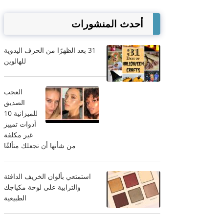
أحدث المنشورات
31 بعد الظهرًا من الحرف اليدوية
للهالوين
العجب
الصديق
للميزانية 10
أدوات تمييز
غير مكلفة
من شأنها أن تجعلك متألقًا
استمتعي بألوان الخريف الدافئة
والترابية على لوحة مكياجك
الطبيعية