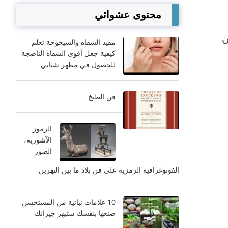
محتوى عشوائي
ن
مقيد الشفاه والشيخوخة تعلم
كيفية جعل أقوى الشفاه الناضجة
للحصول في مظهر شبابي
فن الطبخ
الرموز
الآشورية،
الصور
الفوتوغرافية الرمزية على فن بلاد ما بين النهرين
10 علامات نباتية من المستحسن
صنعها بنفسك ستبهر جيرانك